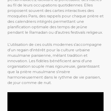
au fil de leurs occupations quotidiennes. Elles
proposent souvent des cartes interactives des
mosquées Paris, des rappels pour chaque prière et
des calendriers intégrés permettant une
planification optimale des temps de jeûne
pendant le Ramadan ou d’autres festivals religieux.
L’utilisation de ces outils modernes s’accompagne
d’un regain d’intérêt pour la culture urbaine
musulmane parisienne, mêlant tradition et
innovation. Les fidèles bénéficient ainsi d’une
organisation souple mais rigoureuse, garantissant
que la prière musulmane s’insère
harmonieusement dans le rythme de vie parisien,
de jour comme de nuit.