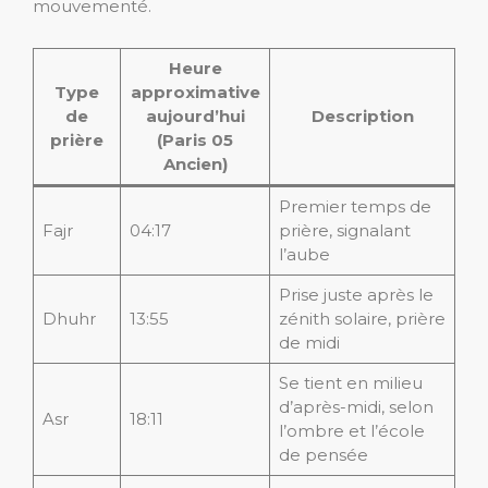
mouvementé.
Heure
Type
approximative
de
aujourd’hui
Description
prière
(Paris 05
Ancien)
Premier temps de
Fajr
04:17
prière, signalant
l’aube
Prise juste après le
Dhuhr
13:55
zénith solaire, prière
de midi
Se tient en milieu
d’après-midi, selon
Asr
18:11
l’ombre et l’école
de pensée