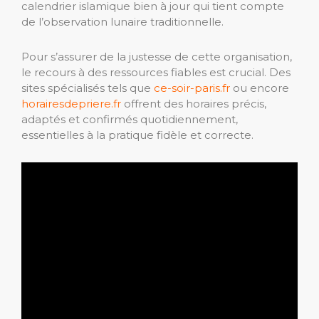
calendrier islamique bien à jour qui tient compte
de l’observation lunaire traditionnelle.
Pour s’assurer de la justesse de cette organisation,
le recours à des ressources fiables est crucial. Des
sites spécialisés tels que
ce-soir-paris.fr
ou encore
horairesdepriere.fr
offrent des horaires précis,
adaptés et confirmés quotidiennement,
essentielles à la pratique fidèle et correcte.